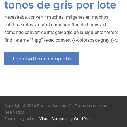
tonos de gris por lote
Necesitaba convertir muchas imágenes en muchos
subdirectorios y usé el comando find de Linux y el
comando convert de ImageMagic de la siguiente forma:
find . -name “*.jpg” -exec convert {} -colorspace gray {} \;
Lee el artículo completo
Copyright © 2026 Paris M. Sánchez C.. Todos los derechos
reservados.
Funciona gracias a
Visual Composer
y
WordPress