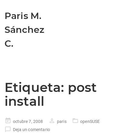
Paris M.
Sánchez
C.
Etiqueta:
post
install
Publicado
octubre 7, 2008
paris
openSUSE
en
Deja un comentario