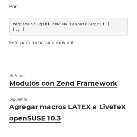
Por:
registerPlugin( new My_LayoutPlugin() );

Esto para mi ha sido muy útil.
Anterior
Entrada
Modulos con Zend Framework
anterior:
Siguiente
Entrada
Agregar macros LATEX a LiveTeX
siguiente:
openSUSE 10.3