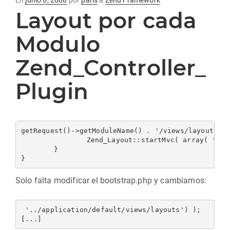
En
junio 6, 2008
por
paris
a
Zend Framework
Layout por cada
en
Modulo
Zend_Controller_
Plugin
getRequest()->getModuleName() . '/views/layouts';

		Zend_Layout::startMvc( array( 'layoutPath' => $path) );

	}

Solo falta modificar el bootstrap.php y cambiamos:
 '../application/default/views/layouts') );
