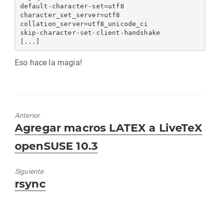
default-character-set=utf8

character_set_server=utf8

collation_server=utf8_unicode_ci

skip-character-set-client-handshake

Eso hace la magia!
Anterior
Entrada
Agregar macros LATEX a LiveTeX
anterior:
openSUSE 10.3
Siguiente
Entrada
rsync
siguiente: