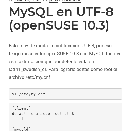
En
junio 10, 2008
por
paris
a
openSUSE
MySQL en UTF-8
en
(openSUSE 10.3)
Esta muy de moda la codificación UTF-8, por eso
tengo mi servidor openSUSE 10.3 con MySQL todo en
esa codificación que por defecto esta en
latin1_swedish_ci. Para lograrlo editas como root el
archivo /etc/my.cnf
[client]

default-character-set=utf8

[...]

[mysqld]
