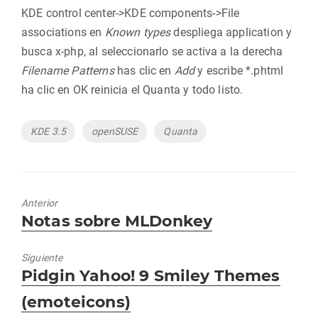
KDE control center->KDE components->File
associations en
Known types
despliega application y
busca x-php, al seleccionarlo se activa a la derecha
Filename Patterns
has clic en
Add
y escribe *.phtml
ha clic en OK reinicia el Quanta y todo listo.
Etiquetas
KDE 3.5
openSUSE
Quanta
Anterior
Entrada
Notas sobre MLDonkey
anterior:
Siguiente
Entrada
Pidgin Yahoo! 9 Smiley Themes
siguiente:
(emoteicons)