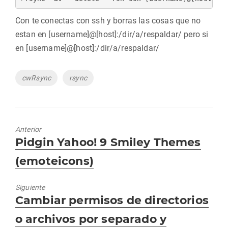
Con te conectas con ssh y borras las cosas que no
estan en [username]@[host]:/dir/a/respaldar/ pero si
en [username]@[host]:/dir/a/respaldar/
Etiquetas
cwRsync
rsync
Anterior
Entrada
Pidgin Yahoo! 9 Smiley Themes
anterior:
(emoteicons)
Siguiente
Entrada
Cambiar permisos de directorios
siguiente:
o archivos por separado y