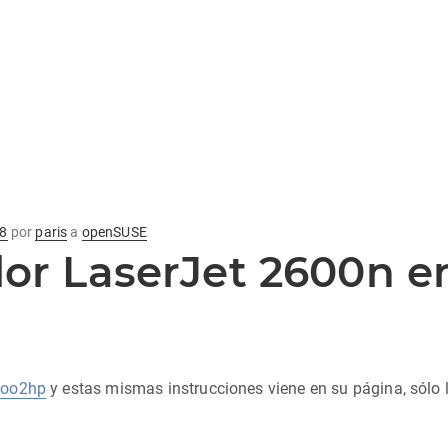
08
por
paris
a
openSUSE
lor LaserJet 2600n 
foo2hp
y estas mismas instrucciones viene en su página, sólo l