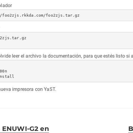
olador
/foo2zjs.rkkda.com/foo2zjs.tar.gz
2zjs.tar.gz

lvide leer el archivo la documentación, para que estés listo si 
00n

nueva impresora con YaST.
En
e ENUWI-G2 en
B