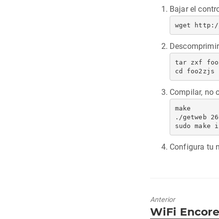
Bajar el contr
wget http:/
Descomprimir
tar zxf foo
cd foo2zjs
Compilar, no o
make

./getweb 26
Configura tu 
Anterior
Entrada
WiFi Encor