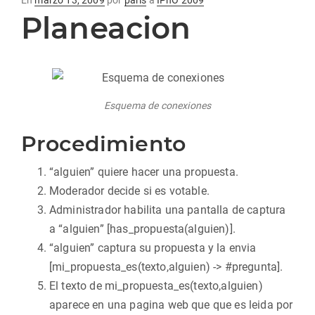
En
marzo 13, 2009
por
paris
a
IPhO 2009
Planeacion
en
Esquema de conexiones
Procedimiento
“alguien” quiere hacer una propuesta.
Moderador decide si es votable.
Administrador habilita una pantalla de captura
a “alguien” [has_propuesta(alguien)].
“alguien” captura su propuesta y la envia
[mi_propuesta_es(texto,alguien) -> #pregunta].
El texto de mi_propuesta_es(texto,alguien)
aparece en una pagina web que que es leida por