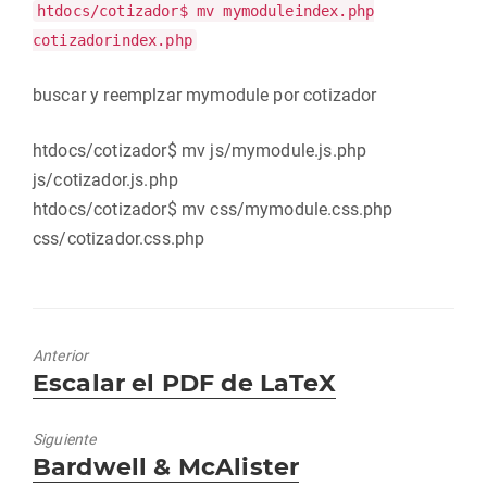
htdocs/cotizador$ mv mymoduleindex.php
cotizadorindex.php
buscar y reemplzar mymodule por cotizador
htdocs/cotizador$ mv js/mymodule.js.php
js/cotizador.js.php
htdocs/cotizador$ mv css/mymodule.css.php
css/cotizador.css.php
Anterior
Entrada
Escalar el PDF de LaTeX
anterior:
Siguiente
Entrada
Bardwell & McAlister