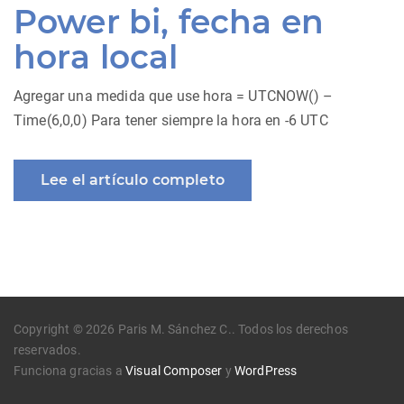
Power bi, fecha en
hora local
Agregar una medida que use hora = UTCNOW() –
Time(6,0,0) Para tener siempre la hora en -6 UTC
Lee el artículo completo
Copyright © 2026 Paris M. Sánchez C.. Todos los derechos
reservados.
Funciona gracias a
Visual Composer
y
WordPress