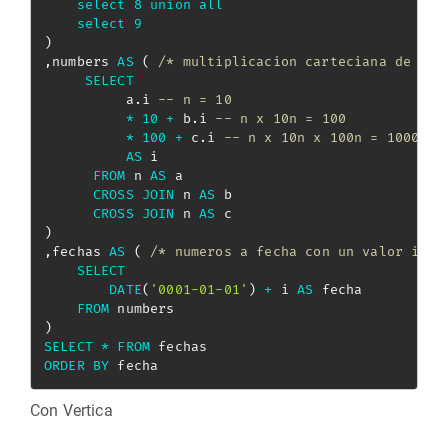
select
8
union
all
select
9
)
,
numbers 
AS
(
/* multiplicacion carteciana de n n
SELECT
          a
.
i 
-- n = 10
*
10
+
 b
.
i 
-- n x 10n = 100
*
100
+
 c
.
i 
-- n x 10n x 100n = 1000
AS
 i

FROM
 n 
AS
 a

CROSS
JOIN
 n 
AS
 b

CROSS
JOIN
 n 
AS
)
,
fechas 
AS
(
/* numeros a fecha con un valor inic
SELECT
DATE
(
'0001-01-01'
)
+
 i 
AS
 fecha

FROM
)
SELECT
*
FROM
ORDER
BY
Con Vertica