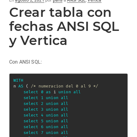
En
agosto 2, 2021
por
paris
a
ANSI SQL
,
Vertica
Crear tabla con
en
fechas ANSI SQL
y Vertica
Con ANSI SQL:
WITH
n 
AS
(
/* numeracion del 0 al 9 */
select
0
as
 i 
union
all
select
1
union
all
select
2
union
all
select
3
union
all
select
4
union
all
select
5
union
all
select
6
union
all
select
7
union
all